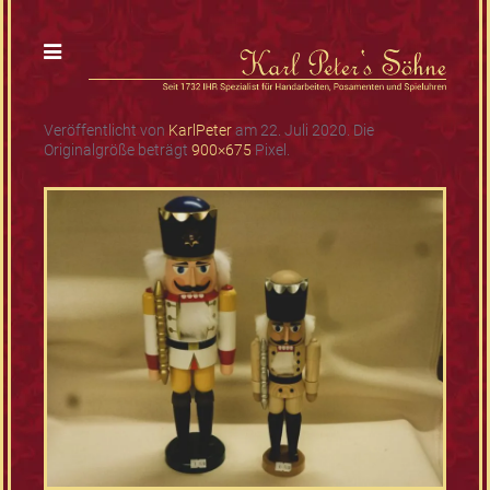
Veröffentlicht von
KarlPeter
am
22. Juli 2020
. Die
Originalgröße beträgt
900×675
Pixel.