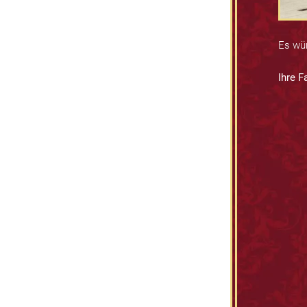
Es wür
Ihre F